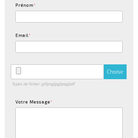
Prénom
*
Email
*
Choisir
Types de fichier: gif|png|jpg|jpeg|pdf
Votre Message
*