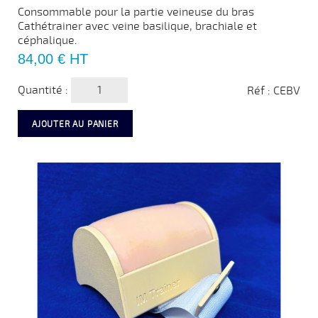
Consommable pour la partie veineuse du bras
Cathétrainer avec veine basilique, brachiale et
céphalique.
Prix
84,00 €
HT
Quantité :
Réf : CEBV
AJOUTER AU PANIER