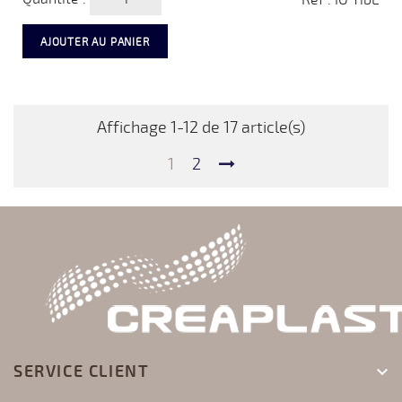
AJOUTER AU PANIER
Affichage 1-12 de 17 article(s)
1
2
SERVICE CLIENT
