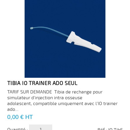
TIBIA IO TRAINER ADO SEUL
TARIF SUR DEMANDE Tibia de rechange pour
simulateur d'injection intra osseuse
adolescent, compatible uniquement avec l'IO trainer
ado...
Prix
0,00 €
HT
Quantité :
Réf : IO TibE