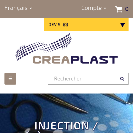
Français
Compte
0
DEVIS
(
0
)
Basculer
☰
la
navigation
INJECTION /