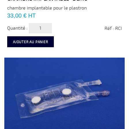
chambre implantable pour le plastron
Prix
33,00 €
HT
Quantité :
Réf : RCI
AJOUTER AU PANIER