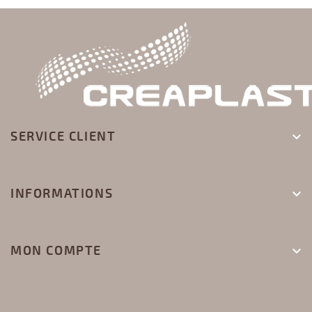
SERVICE CLIENT

INFORMATIONS

MON COMPTE
