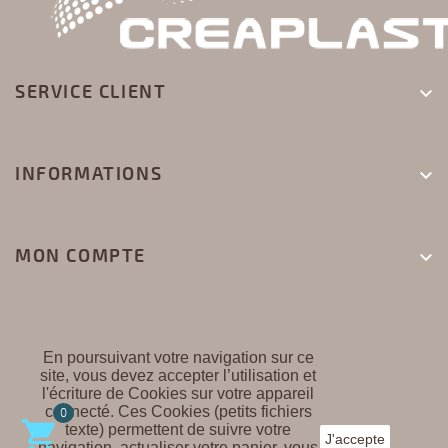
SERVICE CLIENT

INFORMATIONS

MON COMPTE

En poursuivant votre navigation sur ce
site, vous devez accepter l’utilisation et
l'écriture de Cookies sur votre appareil
CREAPLAST ©
connecté. Ces Cookies (petits fichiers
0

texte) permettent de suivre votre
J'accepte
navigation, actualiser votre panier, vous