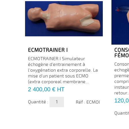
ECMOTRAINER I
CONS
FÉMO
ECMOTRAINER I Simulateur
Consom
échogène d'entrainement à
echogè
l'oxygénation extra corporelle. La
premier
mise d'un patient sous ECMO
compri
(extra corporeal membrane...
instau
Prix
2 400,00 €
HT
retour..
Prix
120,0
Quantité :
Réf : ECMOI
Quanti