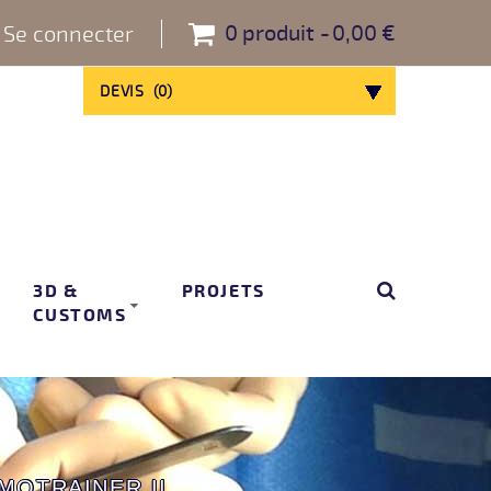
0
produit
0,00 €
Se connecter
DEVIS
(
0
)
3D &
PROJETS
CUSTOMS
MOTRAINER II