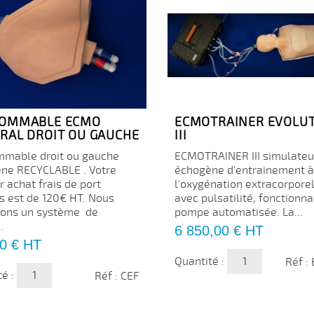
OMMABLE ECMO
ECMOTRAINER EVOLU
RAL DROIT OU GAUCHE
III
mable droit ou gauche
ECMOTRAINER III simulateu
ne RECYCLABLE . Votre
échogène d'entrainement à
 achat frais de port
l'oxygénation extracorpore
s est de 120€ HT. Nous
avec pulsatilité, fonctionna
rons un système de
pompe automatisée. La...
.
Prix
6 850,00 €
HT
0 €
HT
Quantité :
Réf :
té :
Réf : CEF