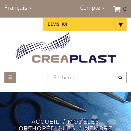
Français
Compte
0
DEVIS
(
0
)
Basculer
☰
la
navigation
ACCUEIL
MODÈLES
ORTHOPÉDIQUES
MEMBRE