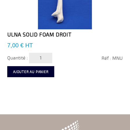
ULNA SOLID FOAM DROIT
Prix
7,00 €
HT
Quantité :
Réf : MNU
AJOUTER AU PANIER