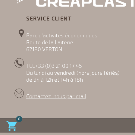
SERVICE CLIENT
Parc d'activités économiques
Route de la Laiterie
62180 VERTON
TEL+33 (0)3 21 09 17 45
Du lundi au vendredi (hors jours fériés)
de 9h à 12h et 14h à 18h
Contactez-nous par mail
0
