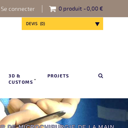
0
produit
0,00 €
Se connecter
DEVIS
(
0
)
3D &
PROJETS
CUSTOMS
UR DE MICROCHIRURGIE DE LA MAIN