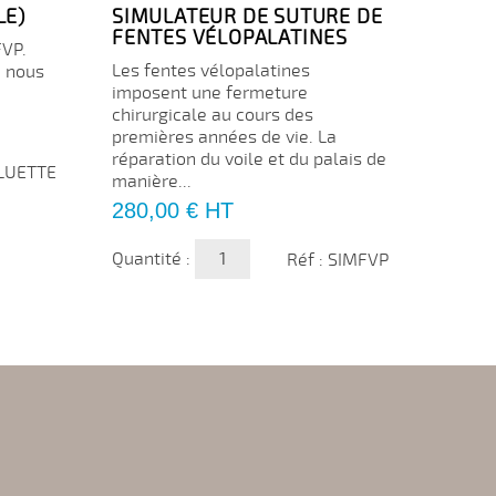
LE)
SIMULATEUR DE SUTURE DE
VAIS
FENTES VÉLOPALATINES
REMP
VP.
MM
Les fentes vélopalatines
: nous
Vaiss
imposent une fermeture
anast
chirurgicale au cours des
et dia
premières années de vie. La
réparation du voile et du palais de
Prix
11,0
 LUETTE
manière...
Prix
280,00 €
HT
Quanti
Quantité :
Réf : SIMFVP