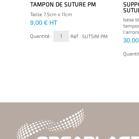
TAMPON DE SUTURE PM
SUPP
SUTU
Taille 7,5cm x 11cm
base b
Prix
9,00 €
HT
tampon
l'arro
Quantité :
Réf : SUTSIM PM
Prix
30,00
Quanti