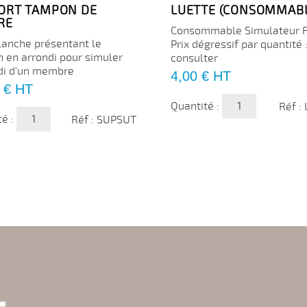
ORT TAMPON DE
LUETTE (CONSOMMAB
RE
Consommable Simulateur F
lanche présentant le
Prix dégressif par quantité 
 en arrondi pour simuler
consulter
ndi d'un membre
Prix
4,00 €
HT
 €
HT
Quantité :
Réf :
té :
Réf : SUPSUT