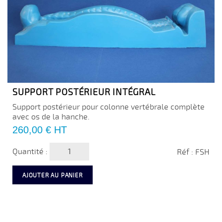
SUPPORT POSTÉRIEUR INTÉGRAL
Support postérieur pour colonne vertébrale complète
avec os de la hanche.
Prix
260,00 €
HT
Quantité :
Réf : FSH
AJOUTER AU PANIER