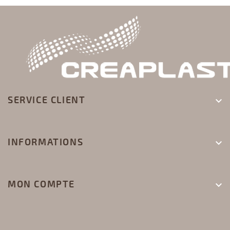
SERVICE CLIENT

INFORMATIONS

MON COMPTE
