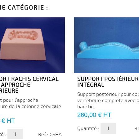
E CATÉGORIE :
ORT RACHIS CERVICAL
SUPPORT POSTÉRIEUR
 APPROCHE
INTÉGRAL
RIEURE
Support postérieur pour co
t pour l'approche
vertébrale complète avec o
eure de la colonne cervicale
hanche.
Prix
260,00 €
HT
 €
HT
Quantité :
Ré
té :
Réf : CSHA