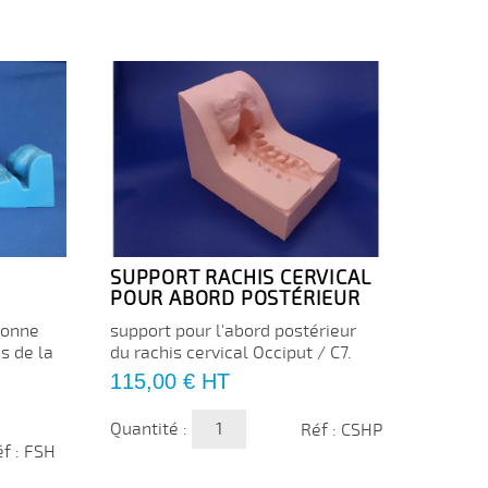
SUPPORT RACHIS CERVICAL
POUR ABORD POSTÉRIEUR
lonne
support pour l'abord postérieur
s de la
du rachis cervical Occiput / C7.
Prix
115,00 €
HT
Quantité :
Réf : CSHP
f : FSH