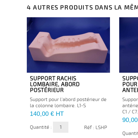
4 AUTRES PRODUITS DANS LA MÊM
SUPPORT RACHIS
SUPP
LOMBAIRE, ABORD
POUR
POSTÉRIEUR
ANTE
Support pour l'abord postérieur de
Suppor
la colonne lombaire. L1-S
antéri
C1 / C7.
Prix
140,00 €
HT
Prix
90,00
Quantité :
Réf : LSHP
Quanti