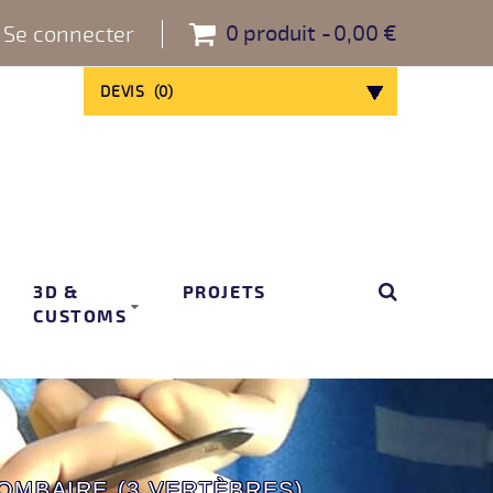
0
produit
0,00 €
Se connecter
DEVIS
(
0
)
3D &
PROJETS
CUSTOMS
OMBAIRE (3 VERTÈBRES)