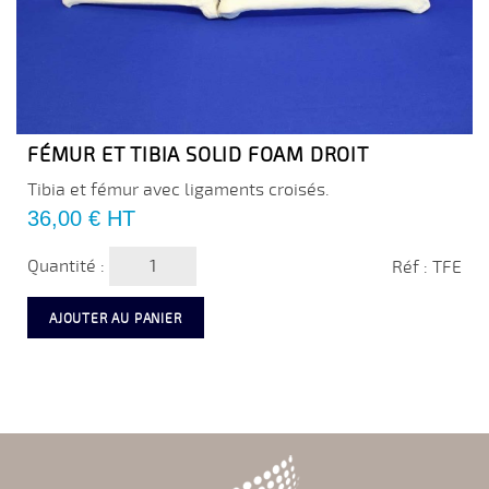
FÉMUR ET TIBIA SOLID FOAM DROIT
Tibia et fémur avec ligaments croisés.
Prix
36,00 €
HT
Quantité :
Réf : TFE
AJOUTER AU PANIER