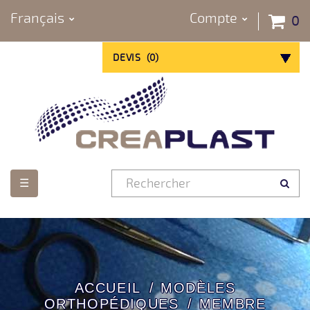
Français
Compte
0
DEVIS
(
0
)
Basculer
☰
la
navigation
ACCUEIL
MODÈLES
ORTHOPÉDIQUES
MEMBRE