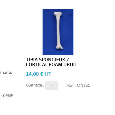
TIBIA SPONGIEUX /
PIED,
CORTICAL FOAM DROIT
FOAM
aments
Prix
Prix
14,00 €
HT
50,0
Quantité :
Quanti
Réf : MNTSC
 : GENF