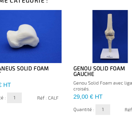
ME CATÉGORIE :
ANEUS SOLID FOAM
GENOU SOLID FOAM
T
GAUCHE
Genou Solid Foam avec lig
€
HT
croisés.
Prix
29,00 €
HT
té :
Réf : CALF
Quantité :
Réf