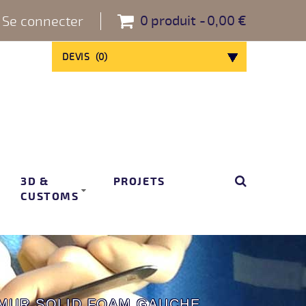
0
produit
0,00 €
Se connecter
DEVIS
(
0
)
3D &
PROJETS
CUSTOMS
MUR SOLID FOAM GAUCHE