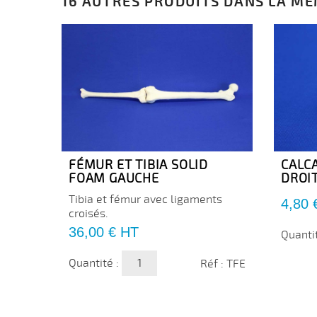
16 AUTRES PRODUITS DANS LA MÊ
FÉMUR ET TIBIA SOLID
CALC
FOAM GAUCHE
DROI
Tibia et fémur avec ligaments
Prix
4,80 
croisés.
Prix
36,00 €
HT
Quanti
Quantité :
Réf : TFE