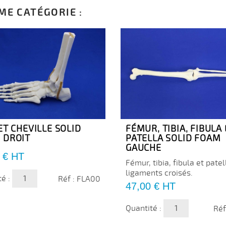
ME CATÉGORIE :
ET CHEVILLE SOLID
FÉMUR, TIBIA, FIBULA 
 DROIT
PATELLA SOLID FOAM
GAUCHE
 €
HT
Fémur, tibia, fibula et pate
ligaments croisés.
té :
Réf : FLA00
Prix
47,00 €
HT
Quantité :
Réf