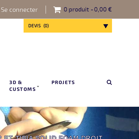
0
produit
0,00 €
Se connecter
DEVIS
(
0
)
3D &
PROJETS
CUSTOMS
 ET TIBIA SOLID FOAM DROIT