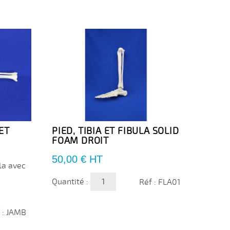
ET
PIED, TIBIA ET FIBULA SOLID
GENO
FOAM DROIT
Genou
croisé
Prix
50,00 €
HT
lla avec
Prix
29,0
Quantité :
Réf : FLA01
Quanti
 : JAMB