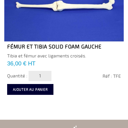
FÉMUR ET TIBIA SOLID FOAM GAUCHE
Tibia et fémur avec ligaments croisés.
Prix
36,00 €
HT
Quantité :
Réf : TFE
AJOUTER AU PANIER