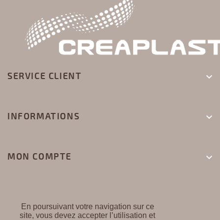
SERVICE CLIENT

INFORMATIONS

MON COMPTE

En poursuivant votre navigation sur ce
site, vous devez accepter l’utilisation et