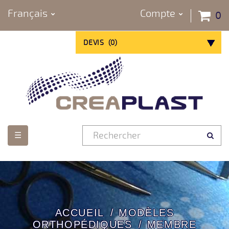
Français
Compte
0
DEVIS
(
0
)
Basculer
☰
la
navigation
ACCUEIL
MODÈLES
ORTHOPÉDIQUES
MEMBRE