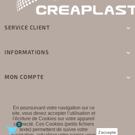
SERVICE CLIENT

INFORMATIONS

MON COMPTE

En poursuivant votre navigation sur ce
site, vous devez accepter l’utilisation et
l'écriture de Cookies sur votre appareil
CREAPLAST ©
connecté. Ces Cookies (petits fichiers
0

texte) permettent de suivre votre
J'accepte
navigation, actualiser votre panier, vous