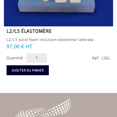
L2/L5 ÉLASTOMÈRE
L2/L5 solid foam inclusion elastomer latérale.
Prix
97,00 €
HT
Quantité :
Réf : LSEL
AJOUTER AU PANIER