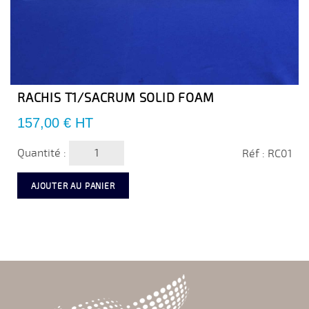
RACHIS T1/SACRUM SOLID FOAM
Prix
157,00 €
HT
Quantité :
Réf : RC01
AJOUTER AU PANIER