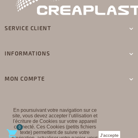
SERVICE CLIENT

INFORMATIONS

MON COMPTE

En poursuivant votre navigation sur ce
site, vous devez accepter l’utilisation et
l'écriture de Cookies sur votre appareil
CREAPLAST ©
connecté. Ces Cookies (petits fichiers
0

texte) permettent de suivre votre
J'accepte
navigation, actualiser votre panier, vous