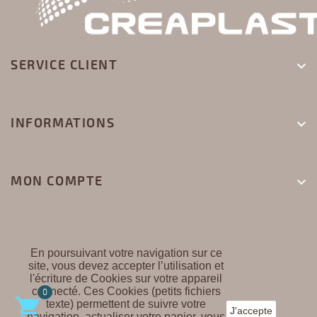
SERVICE CLIENT

INFORMATIONS

MON COMPTE

En poursuivant votre navigation sur ce
site, vous devez accepter l’utilisation et
l'écriture de Cookies sur votre appareil
CREAPLAST ©
connecté. Ces Cookies (petits fichiers
0

texte) permettent de suivre votre
J'accepte
navigation, actualiser votre panier, vous