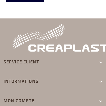
SERVICE CLIENT

INFORMATIONS

MON COMPTE
