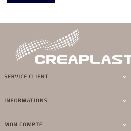
SERVICE CLIENT

INFORMATIONS

MON COMPTE
