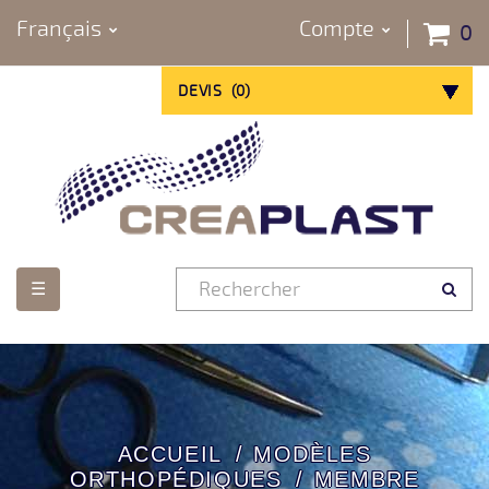
Français
Compte
0
DEVIS
(
0
)
Basculer
☰
la
navigation
ACCUEIL
MODÈLES
ORTHOPÉDIQUES
MEMBRE