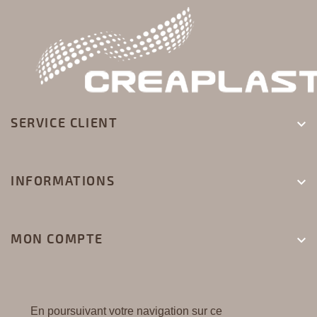
SERVICE CLIENT

INFORMATIONS

MON COMPTE

En poursuivant votre navigation sur ce