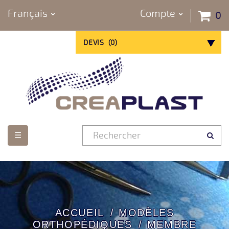
Français
Compte
0
DEVIS
(
0
)
Basculer
☰
la
navigation
ACCUEIL
MODÈLES
ORTHOPÉDIQUES
MEMBRE