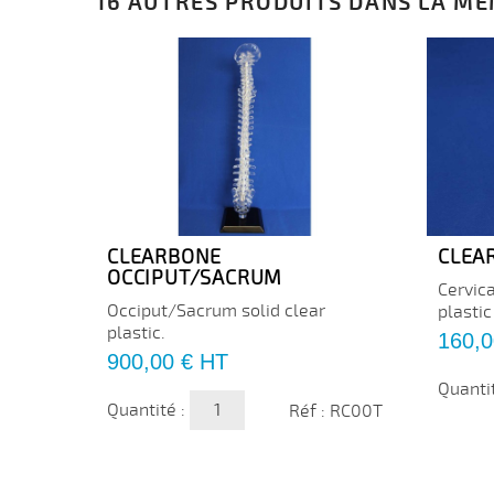
16 AUTRES PRODUITS DANS LA MÊ
CLEARBONE
CLEA
OCCIPUT/SACRUM
Cervica
Occiput/Sacrum solid clear
plastic
plastic.
Prix
160,0
Prix
900,00 €
HT
Quanti
Quantité :
Réf : RC00T