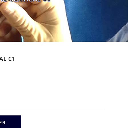
AL C1
ER