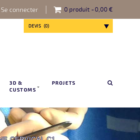
0
produit
0,00 €
Se connecter
DEVIS
(
0
)
3D &
PROJETS
CUSTOMS
E CERVICAL C1