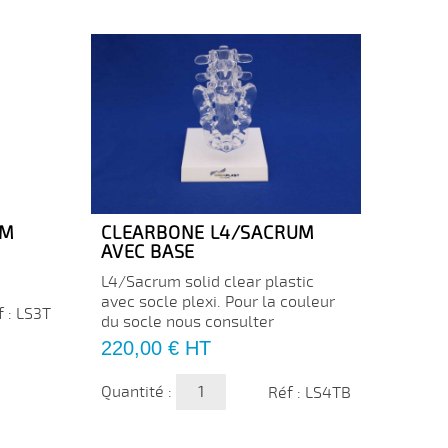
UM
CLEARBONE L4/SACRUM
CLEA
AVEC BASE
Prix
16,0
L4/Sacrum solid clear plastic
avec socle plexi. Pour la couleur
Quanti
f : LS3T
du socle nous consulter
Prix
220,00 €
HT
Quantité :
Réf : LS4TB