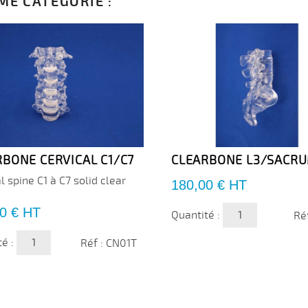
ME CATÉGORIE :
RBONE CERVICAL C1/C7
CLEARBONE L3/SACR
l spine C1 à C7 solid clear
Prix
180,00 €
HT
0 €
HT
Quantité :
Ré
té :
Réf : CN01T