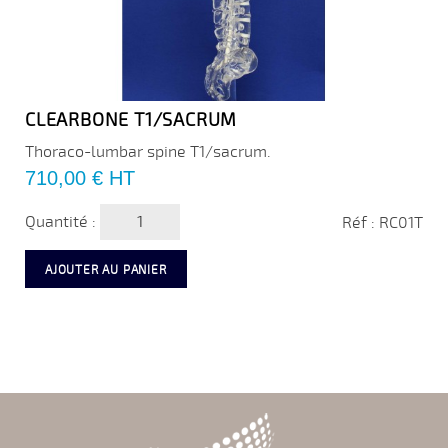
CLEARBONE T1/SACRUM
Thoraco-lumbar spine T1/sacrum.
Prix
710,00 €
HT
Quantité :
Réf : RC01T
AJOUTER AU PANIER