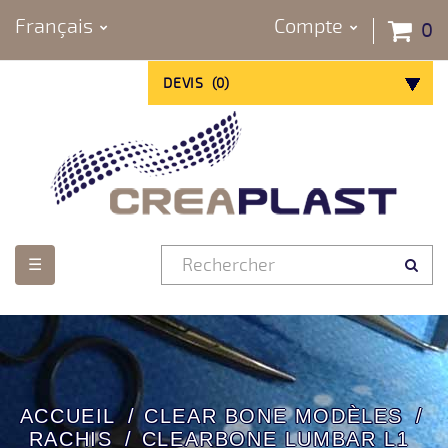
Français
Compte
0
DEVIS
(
0
)
Basculer
☰
la
navigation
ACCUEIL
CLEAR BONE MODÈLES
RACHIS
CLEARBONE LUMBAR L1