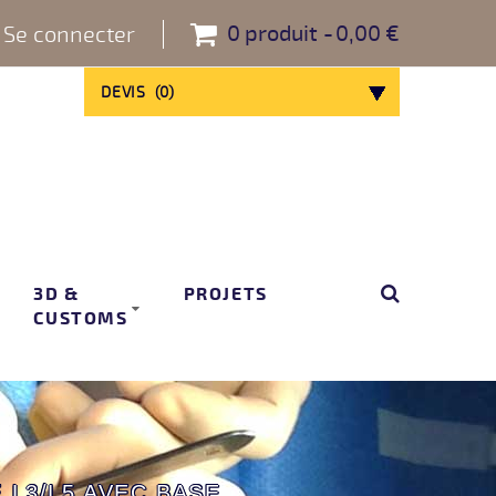
0
produit
0,00 €
Se connecter
DEVIS
(
0
)
3D &
PROJETS
CUSTOMS
 L3/L5 AVEC BASE