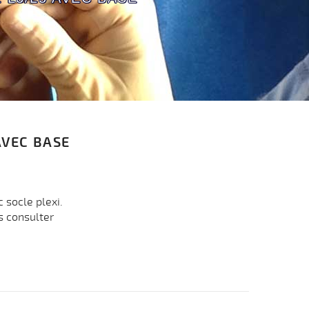
AVEC BASE
c socle plexi.
s consulter