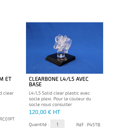
M ET
CLEARBONE L4/L5 AVEC
CLEA
BASE
CORT
AVEC
d clear
L4/L5 Solid clear plastic avec
Clearb
socle plexi. Pour la couleur du
transp
socle nous consulter
spong
Prix
120,00 €
HT
Prix
46,0
 RC01PT
Quantité :
Réf : P45TB