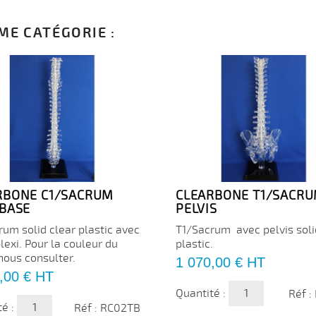
ME CATÉGORIE :
RBONE C1/SACRUM
CLEARBONE T1/SACRU
 BASE
PELVIS
rum solid clear plastic avec
T1/Sacrum avec pelvis soli
lexi. Pour la couleur du
plastic.
nous consulter.
Prix
1 070,00 €
HT
,00 €
HT
Quantité :
Réf :
té :
Réf : RC02TB