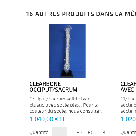
16 AUTRES PRODUITS DANS LA MÊ
CLEARBONE
CLEA
OCCIPUT/SACRUM
AVEC
Occiput/Sacrum solid clear
C1/Sac
plastic avec socle plexi. Pour la
socle p
couleur du socle, nous consulter.
socle, 
Prix
Prix
1 040,00 €
HT
1 020
Quantité :
Quanti
Réf : RC00TB