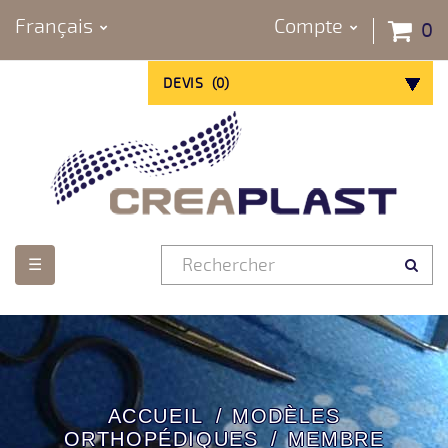
Français
Compte
0
DEVIS
(
0
)
Basculer
☰
la
navigation
ACCUEIL
MODÈLES
ORTHOPÉDIQUES
MEMBRE