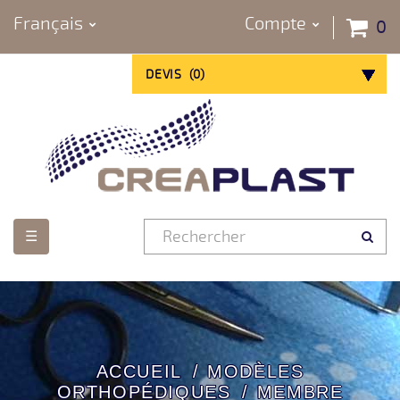
Français
Compte
0
DEVIS
(
0
)
Basculer
☰
la
navigation
ACCUEIL
MODÈLES
ORTHOPÉDIQUES
MEMBRE