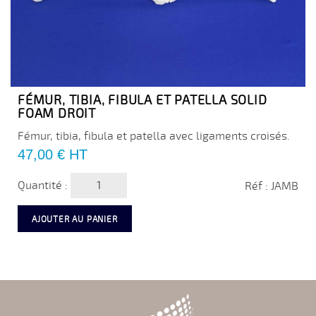
FÉMUR, TIBIA, FIBULA ET PATELLA SOLID
FOAM DROIT
Fémur, tibia, fibula et patella avec ligaments croisés.
Prix
47,00 €
HT
Quantité :
Réf : JAMB
AJOUTER AU PANIER