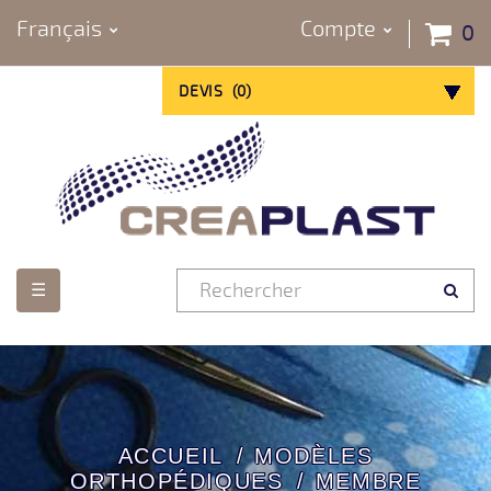
Français
Compte
0
DEVIS
(
0
)
Basculer
☰
la
navigation
ACCUEIL
MODÈLES
ORTHOPÉDIQUES
MEMBRE