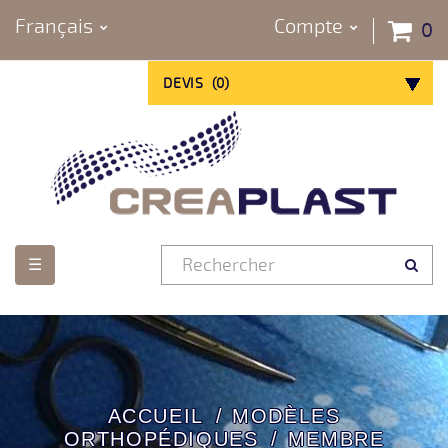
Français
Compte
0
DEVIS
(
0
)
Basculer
☰
la
navigation
ACCUEIL
MODÈLES
ORTHOPÉDIQUES
MEMBRE