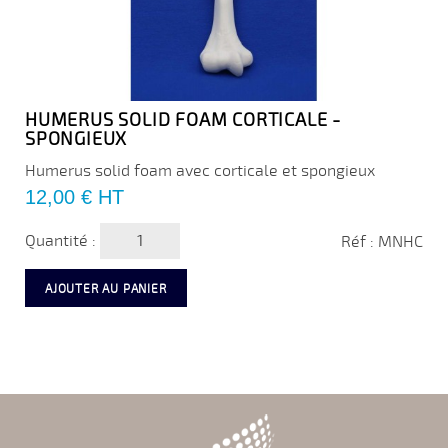
HUMERUS SOLID FOAM CORTICALE -
SPONGIEUX
Humerus solid foam avec corticale et spongieux
Prix
12,00 €
HT
Quantité :
Réf : MNHC
AJOUTER AU PANIER