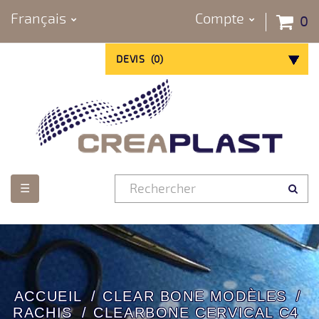
Français
Compte
0
DEVIS
(
0
)
Basculer
☰
la
navigation
ACCUEIL
CLEAR BONE MODÈLES
RACHIS
CLEARBONE CERVICAL C4