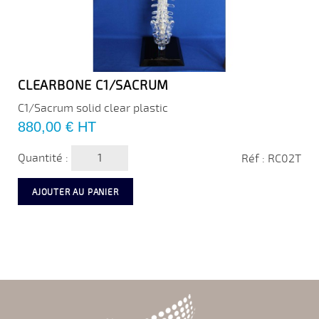
CLEARBONE C1/SACRUM
C1/Sacrum solid clear plastic
Prix
880,00 €
HT
Quantité :
Réf : RC02T
AJOUTER AU PANIER