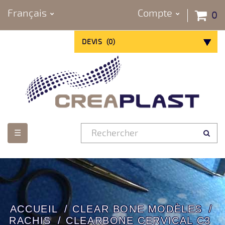
Français
Compte
0
DEVIS
(
0
)
Basculer
☰
la
navigation
ACCUEIL
CLEAR BONE MODÈLES
RACHIS
CLEARBONE CERVICAL C3