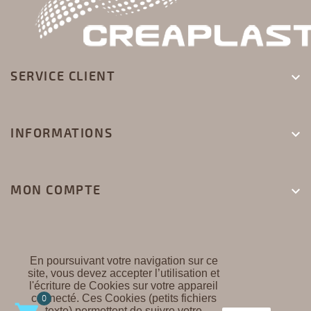
SERVICE CLIENT

INFORMATIONS

MON COMPTE

En poursuivant votre navigation sur ce
site, vous devez accepter l’utilisation et
l'écriture de Cookies sur votre appareil
CREAPLAST ©
connecté. Ces Cookies (petits fichiers
0
texte) permettent de suivre votre