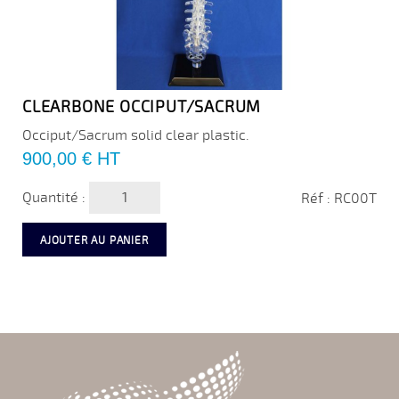
CLEARBONE OCCIPUT/SACRUM
Occiput/Sacrum solid clear plastic.
Prix
900,00 €
HT
Quantité :
Réf : RC00T
AJOUTER AU PANIER