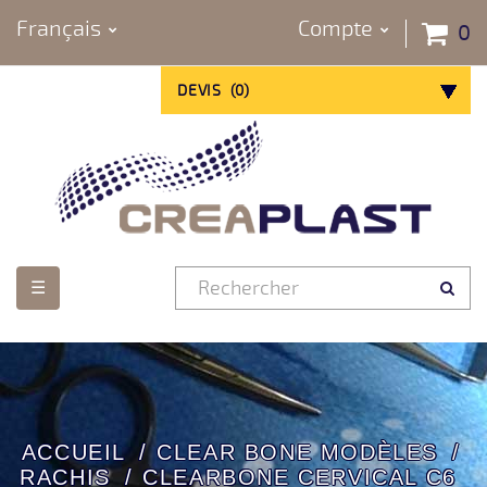
Français
Compte
0
DEVIS
(
0
)
Basculer
☰
la
navigation
ACCUEIL
CLEAR BONE MODÈLES
RACHIS
CLEARBONE CERVICAL C6