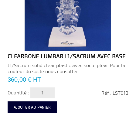
CLEARBONE LUMBAR L1/SACRUM AVEC BASE
L1/Sacrum solid clear plastic avec socle plexi. Pour la
couleur du socle nous consulter
Prix
360,00 €
HT
Quantité :
Réf : LST01B
AJOUTER AU PANIER