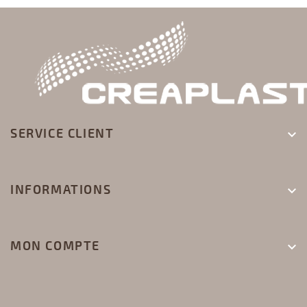
SERVICE CLIENT

INFORMATIONS

MON COMPTE
