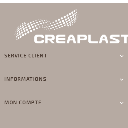
SERVICE CLIENT

INFORMATIONS

MON COMPTE
