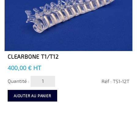
CLEARBONE T1/T12
Prix
400,00 €
HT
Quantité :
Réf : TS1-12T
AJOUTER AU PANIER