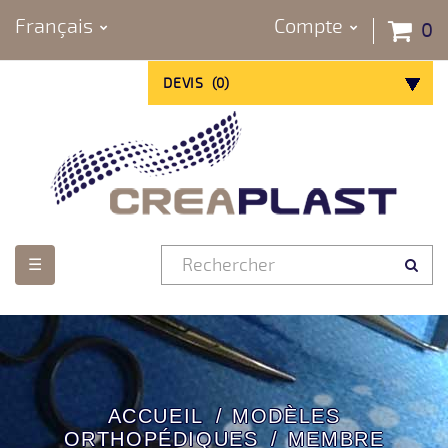
Français
Compte
0
DEVIS
(
0
)
Basculer
☰
la
navigation
ACCUEIL
MODÈLES
ORTHOPÉDIQUES
MEMBRE