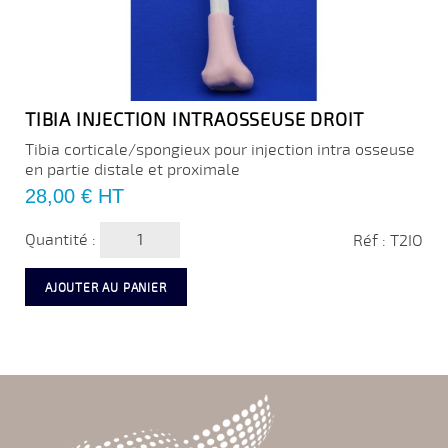
TIBIA INJECTION INTRAOSSEUSE DROIT
Tibia corticale/spongieux pour injection intra osseuse
en partie distale et proximale
Prix
28,00 €
HT
Quantité :
Réf : T2IO
AJOUTER AU PANIER