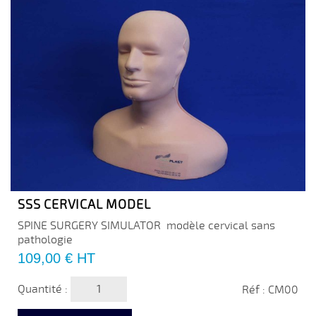
SSS CERVICAL MODEL
SPINE SURGERY SIMULATOR modèle cervical sans
pathologie
Prix
109,00 €
HT
Quantité :
Réf : CM00