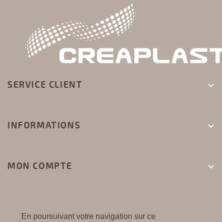
SERVICE CLIENT

INFORMATIONS

MON COMPTE

En poursuivant votre navigation sur ce