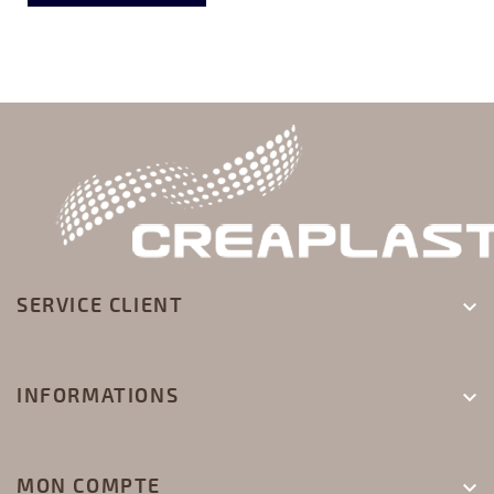
SERVICE CLIENT

INFORMATIONS

MON COMPTE
