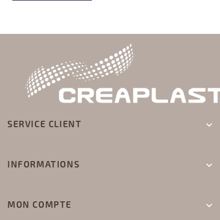
SERVICE CLIENT

INFORMATIONS

MON COMPTE
